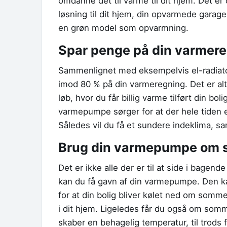
omdanne det til varme til dit hjem. Det er
løsning til dit hjem, din opvarmede gara
en grøn model som opvarmning.
Spar penge på din varme
Sammenlignet med eksempelvis el-radiato
imod 80 % på din varmeregning. Det er alt
løb, hvor du får billig varme tilført din bo
varmepumpe sørger for at der hele tiden er
Således vil du få et sundere indeklima, 
Brug din varmepumpe om
Det er ikke alle der er til at side i bag
kan du få gavn af din varmepumpe. Den k
for at din bolig bliver kølet ned om somme
i dit hjem. Ligeledes får du også om somme
skaber en behagelig temperatur, til trods