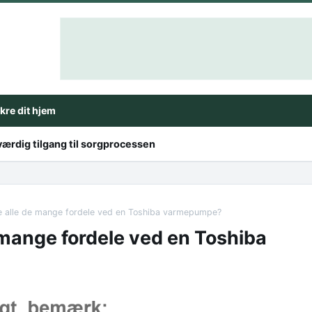
ikre dit hjem
ærdig tilgang til sorgprocessen
ve alle de mange fordele ved en Toshiba varmepumpe?
 mange fordele ved en Toshiba