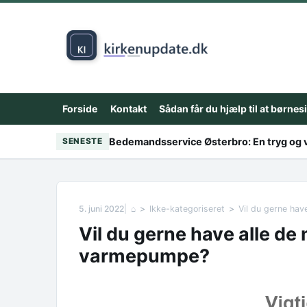
Skip to content
Forside
Kontakt
Sådan får du hjælp til at børnes
Bedemandsservice Østerbro: En tryg og v
SENESTE
5. juni 2022
⌂
Ikke-kategoriseret
Vil du gerne ha
Vil du gerne have alle de
varmepumpe?