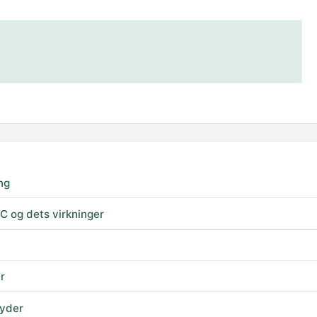
ing
 og dets virkninger
r
byder