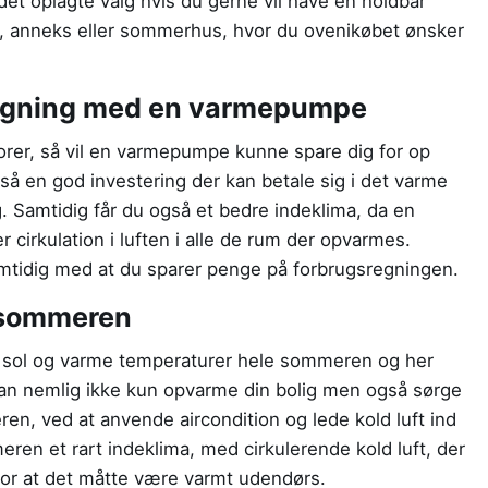
 det oplagte valg hvis du gerne vil have en holdbar
ge, anneks eller sommerhus, hvor du ovenikøbet ønsker
regning med en varmepumpe
rer, så vil en varmepumpe kunne spare dig for op
så en god investering der kan betale sig i det varme
lig. Samtidig får du også et bedre indeklima, da en
 cirkulation i luften i alle de rum der opvarmes.
samtidig med at du sparer penge på forbrugsregningen.
 sommeren
ende sol og varme temperaturer hele sommeren og her
an nemlig ikke kun opvarme din bolig men også sørge
ren, ved at anvende aircondition og lede kold luft ind
ren et rart indeklima, med cirkulerende kold luft, der
 for at det måtte være varmt udendørs.