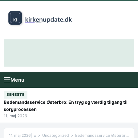
Skip to content
Menu
SENESTE
Bedemandsservice Østerbro: En tryg og værdig tilgang til
sorgprocessen
11. maj 2026
11. maj 2026
⌂
Uncategorized
Bedemandsservice Østerbro: En tryg og værdig tilgang til sorgprocessen