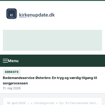
Skip to content
Menu
SENESTE
Bedemandsservice Østerbro: En tryg og værdig tilgang til
sorgprocessen
11. maj 2026
16. april 2025
⌂
Uncategorized
Dyr: En Fascinerende Verden af Mangfoldighed