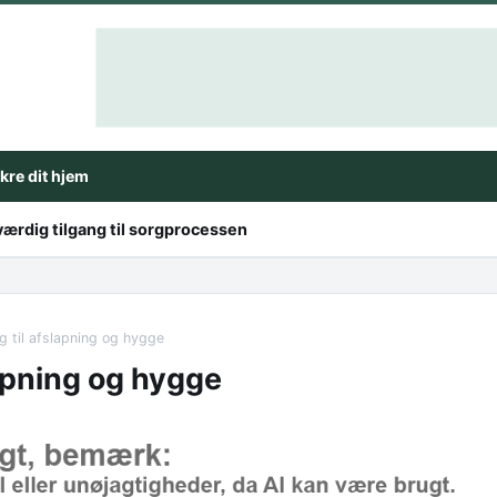
ikre dit hjem
ærdig tilgang til sorgprocessen
g til afslapning og hygge
lapning og hygge