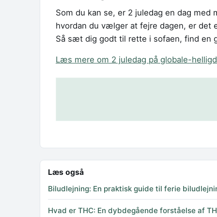
Som du kan se, er 2 juledag en dag med m
hvordan du vælger at fejre dagen, er det 
Så sæt dig godt til rette i sofaen, find en
Læs mere om 2 juledag på globale-hellig
Læs også
Biludlejning: En praktisk guide til ferie biludlejn
Hvad er THC: En dybdegående forståelse af THC