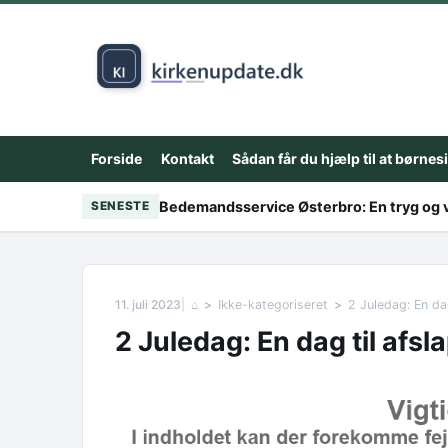
Skip to content
Forside
Kontakt
Sådan får du hjælp til at børnes
Bedemandsservice Østerbro: En tryg og v
SENESTE
11. juli 2023
⌂
Ikke-kategoriseret
2 Juledag: En da
2 Juledag: En dag til afs